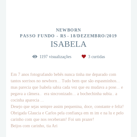
NEWBORN
PASSO FUNDO - RS
18/DEZEMBRO/2019
ISABELA
1197
visualizações
3
curtidas
Em 7 anos fotografando bebês nunca tinha me deparado com
tantos sorrisos no newborn... Tudo bem que são espasminhos...
mas parecia que Isabela sabia cada vez que eu mudava a pose... e
pegava a câmera.. era sincronizado... a bochechinha subia.. a
cocinha aparecia ...
Desejo que sejas sempre assim pequenina, doce, constante e feliz!
Obrigada Glaucia e Carlos pela confiança em m im e na lu e pelo
carinho com que nos receberam! Foi um prazer!
Beijos com carinho, tia Ari