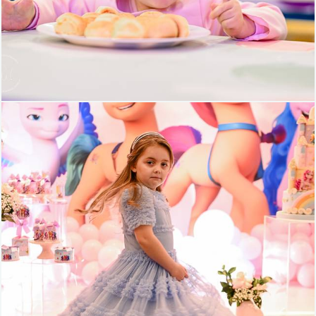
375
96
401
105