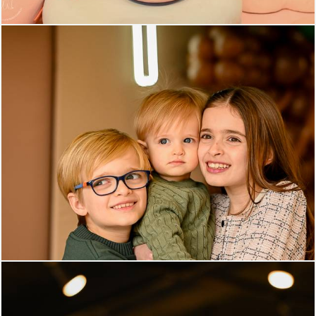
378
90