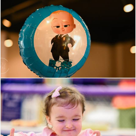
348
90