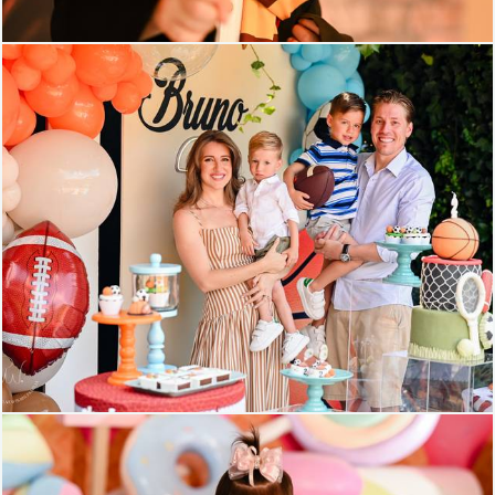
288
122