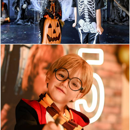
200
97
255
90