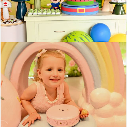
398
96
391
83