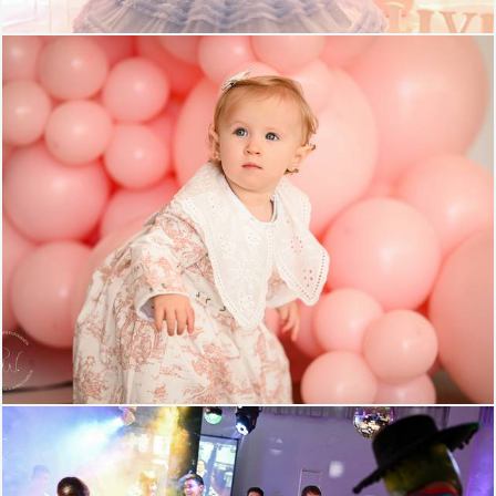
339
121