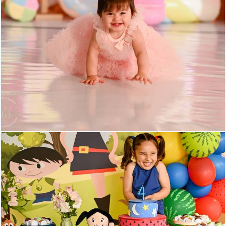
351
114