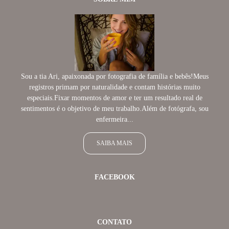
Sou a tia Ari, apaixonada por fotografia de família e bebês!Meus
registros primam por naturalidade e contam histórias muito
especiais.Fixar momentos de amor e ter um resultado real de
sentimentos é o objetivo de meu trabalho.Além de fotógrafa, sou
enfermeira...
SAIBA MAIS
FACEBOOK
CONTATO