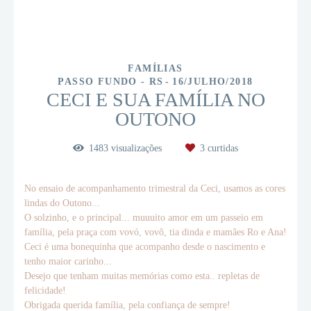
FAMÍLIAS
PASSO FUNDO - RS
16/JULHO/2018
CECI E SUA FAMÍLIA NO
OUTONO
1483
visualizações
3
curtidas
No ensaio de acompanhamento trimestral da Ceci, usamos as cores
lindas do Outono...
O solzinho, e o principal... muuuito amor em um passeio em
família, pela praça com vovó, vovô, tia dinda e mamães Ro e Ana!
Ceci é uma bonequinha que acompanho desde o nascimento e
tenho maior carinho...
Desejo que tenham muitas memórias como esta.. repletas de
felicidade!
Obrigada querida família, pela confiança de sempre!