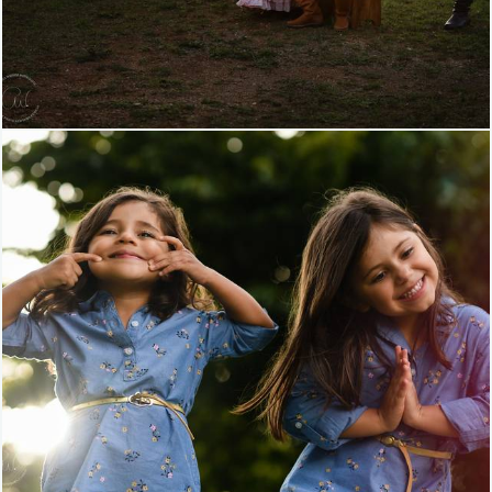
1013
0
837
0