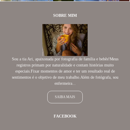
SOBRE MIM
Sou a tia Ari, apaixonada por fotografia de família e bebês!Meus
registros primam por naturalidade e contam histórias muito
especiais.Fixar momentos de amor e ter um resultado real de
sentimentos é o objetivo de meu trabalho.Além de fotógrafa, sou
enfermeira...
SAIBA MAIS
FACEBOOK